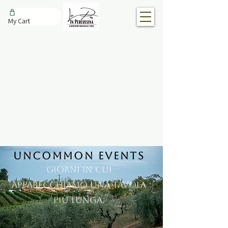
My Cart
Plasmate attorno ad amici e famiglia,
al cibo, al vino e al tempo ben speso —
alcune seguono le stagioni, altre
segnano occasioni che meritano di
essere celebrate insieme. Tutte
iniziano allo stesso modo — sedendosi
insieme.
UNCOMMON EVENTS
Giorni in cui
apparecchiamo una tavola
più lunga.